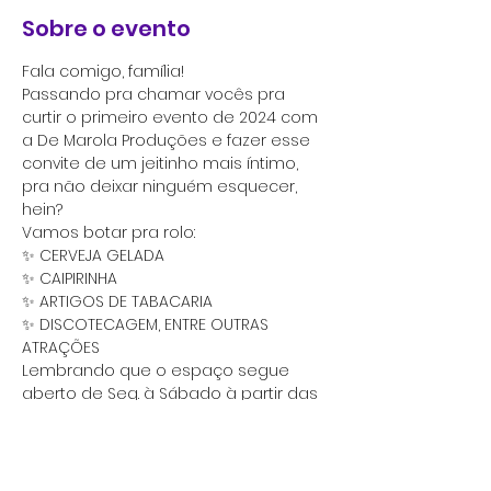
Sobre o evento
Fala comigo, família! 
Passando pra chamar vocês pra 
curtir o primeiro evento de 2024 com 
a De Marola Produções e fazer esse 
convite de um jeitinho mais íntimo, 
pra não deixar ninguém esquecer, 
hein?
Vamos botar pra rolo: 
✨ CERVEJA GELADA
✨ CAIPIRINHA
✨ ARTIGOS DE TABACARIA
✨ DISCOTECAGEM, ENTRE OUTRAS 
ATRAÇÕES 
Lembrando que o espaço segue 
aberto de Seg. à Sábado à partir das 
12h e aos domingos em horário 
reduzido, com aquele espacinho 
maneiro pra apertar aquele e trocar 
uma ideia.  