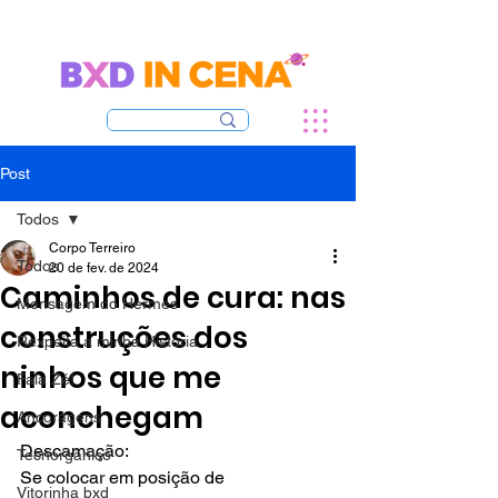
Post
Todos
Corpo Terreiro
Todos
20 de fev. de 2024
Caminhos de cura: nas
Mensagem do Hermes
construções dos
Rexpeita a minha História
ninhos que me
Fala Zé!
aconchegam
Ancoragens
Descamação:
Tecnorgânico
Se colocar em posição de 
Vitorinha bxd