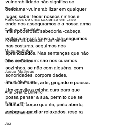
vulnerabilidade não significa se 
descamar-vulnerabilizar em qualquer 
Paulinha
lugar, saber tecer nossos ninhos e 
Reflexões de uma caxiense em crise
onde nos asseguramos é a nossa arma 
Cultura e Território
mais poderosa, sabedoria -cabeça 
voltada ao sol, louvo a Jah- seguimos 
Poesias da Baixada Fluminense
nas costuras, seguimos nos 
Mariana Belize
aprendizados. Nas sentenças que não 
nos condenam: não nos curamos 
Olho de Belize
sozinhos, se não com alguéns, com 
Josué Matheus
sonoridades, corporeidades, 
Josué Matheus
ancestralidade, arte, gingado e poesia. 
Um convite a minha cura para que 
Ana Beatriz Bilheiro
possa pensar a sua, permito que se 
Bruno Lima
debruce, corpo quente, peito aberto, 
ombros e maxilar relaxados, respira
Alan Santana
Jéz