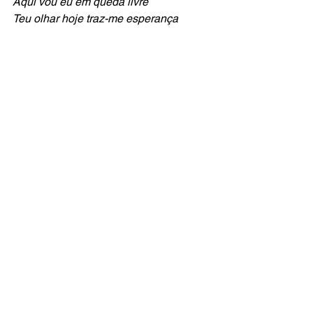
Aqui vou eu em queda livre
Teu olhar hoje traz-me esperança
E as vezes preciso de um olhar assim
P'ra saber que estás perto, o que 
sentes por mim
Tua amizade, cumplicidade é luz no 
meu coração
Não me largues a mão
Não me digas que não
Não me largues a mão
Não me digas que não
Anda dançar comigo
Vamos colar pelo umbigo
Eu contigo, tu comigo
Ser humano no amor fundido
Eu contigo, tu comigo
Ser humano é ser divino (yeah)
Aqui vou eu em queda livre
Aqui vou eu