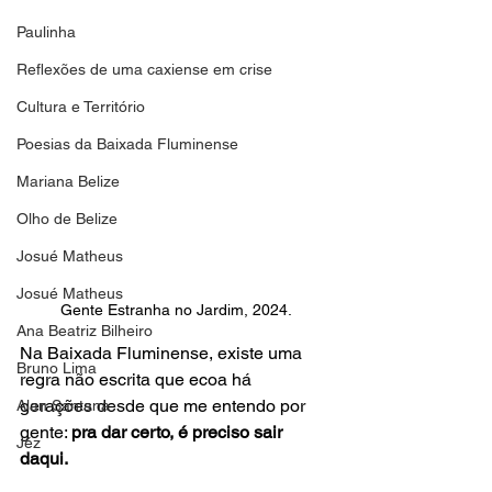
Paulinha
Reflexões de uma caxiense em crise
Cultura e Território
Poesias da Baixada Fluminense
Mariana Belize
Olho de Belize
Josué Matheus
Josué Matheus
Gente Estranha no Jardim, 2024.
Ana Beatriz Bilheiro
Na Baixada Fluminense, existe uma 
Bruno Lima
regra não escrita que ecoa há 
gerações desde que me entendo por 
Alan Santana
gente: 
pra dar certo, é preciso sair 
Jéz
daqui.