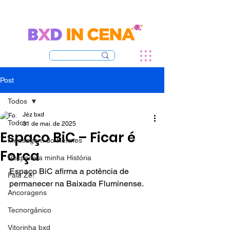
Post
Todos
Jéz bxd
Todos
31 de mai. de 2025
Espaço BiC – Ficar é
Mensagem do Hermes
Força
Rexpeita a minha História
Espaço BiC afirma a potência de 
Fala Zé!
permanecer na Baixada Fluminense.
Ancoragens
Tecnorgânico
Vitorinha bxd