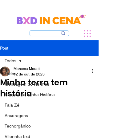
Post
Todos
Maressa Moratti
Todos
12 de out. de 2023
Minha terra tem
Mensagem do Hermes
história
Rexpeita a minha História
Fala Zé!
Ancoragens
Tecnorgânico
Vitorinha bxd