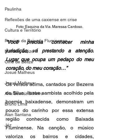
Paulinha
Reflexões de uma caxiense em crise
Foto: Esquina da Via. Maressa Cardoso.
Cultura e Território
Poesias da Baixada Fluminense
“Você precisa conhecer minha 
jurisdição, vá prestando a atenção. 
Mariana Belize
Lugar que ocupa um pedaço do meu 
Olho de Belize
coração, do meu coração…”
Josué Matheus
Josué Matheus
Os versos acima, cantados por Bezerra 
da Silva, ilustre sambista acolhido pela 
Ana Beatriz Bilheiro
boemia baixadense, demonstram um 
Bruno Lima
pouco do carinho por essa extensa 
Alan Santana
região conhecida como Baixada 
Jéz
Fluminense. Na canção, o músico 
valoriza os bairros e cidades, 