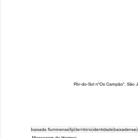
Pôr-do-Sol n"Os Campão", São Jo
baixada fluminense
fijó
território
identidade
baixadense
Mensagem do Hermes