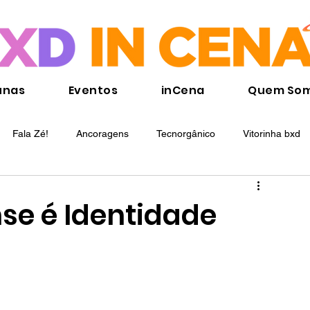
unas
Eventos
inCena
Quem So
Fala Zé!
Ancoragens
Tecnorgânico
Vitorinha bxd
 e Território
Poesias da Baixada Fluminense
Mariana Beliz
se é Identidade
Ana Beatriz Bilheiro
Bruno Lima
Alan Santana
Jéz