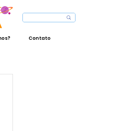
mos?
Contato
e