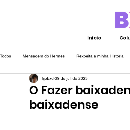
Início
Col
Todos
Mensagem do Hermes
Rexpeita a minha História
fijobxd
29 de jul. de 2023
Paulinha
Reflexões de uma caxiense em crise
Cultura
O Fazer baixaden
baixadense
Olho de Belize
Josué Matheus
Josué Matheus