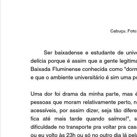
Cabuçu. Foto:
	Ser baixadense e estudante de universidade federal é uma dor e uma delícia. Uma 
delícia porque é assim que a gente legiti
Baixada Fluminense conhecida como "dormi
e que o ambiente universitário é sim uma po
Uma dor foi drama da minha parte, mas é
pessoas que moram relativamente perto, 
acessíveis, por assim dizer, seja tão difer
fica até mais tarde quando saímos!",
dificuldade no transporte pra voltar pra ca
ou eu volto às 23h ou só no outro dia lá pe