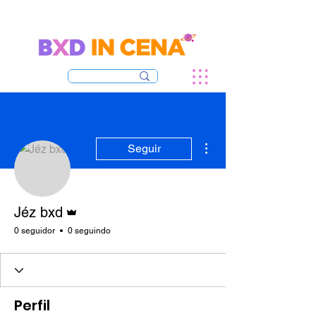
Mais ações
Seguir
Administrador
Jéz bxd
0 seguidor
0 seguindo
Perfil