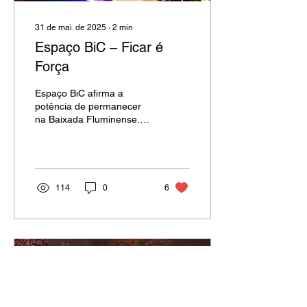
31 de mai. de 2025
∙
2
min
Espaço BiC – Ficar é
Força
Espaço BiC afirma a
potência de permanecer
na Baixada Fluminense.
Gente Estranha no Jardim,
2024. Na Baixada
Fluminense, existe uma
regra...
114
0
6