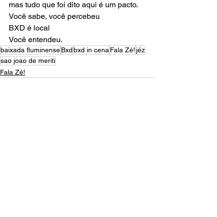
mas tudo que foi dito aqui é um pacto.
Você sabe, você percebeu
BXD é local
Você entendeu. 
baixada fluminense
Bxd
bxd in cena
Fala Zé!
jéz
sao joao de meriti
Fala Zé!
Ver tudo
Posts recentes