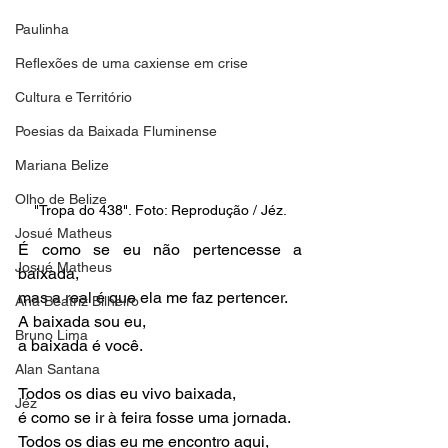
Paulinha
Reflexões de uma caxiense em crise
Cultura e Território
Poesias da Baixada Fluminense
Mariana Belize
Olho de Belize
"Tropa do 438". Foto: Reprodução / Jéz.
Josué Matheus
É como se eu não pertencesse a 
Josué Matheus
baixada,
mas a real é que ela me faz pertencer.
Ana Beatriz Bilheiro
A baixada sou eu,
Bruno Lima
a baixada é você.
Alan Santana
Todos os dias eu vivo baixada,
Jéz
é como se ir à feira fosse uma jornada.
Todos os dias eu me encontro aqui,