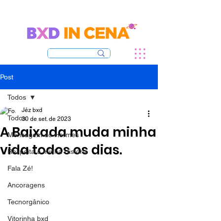
Post
Todos
Jéz bxd
Todos
30 de set. de 2023
A Baixada muda minha
Mensagem do Hermes
vida todos os dias.
Rexpeita a minha História
Fala Zé!
Ancoragens
Tecnorgânico
Vitorinha bxd