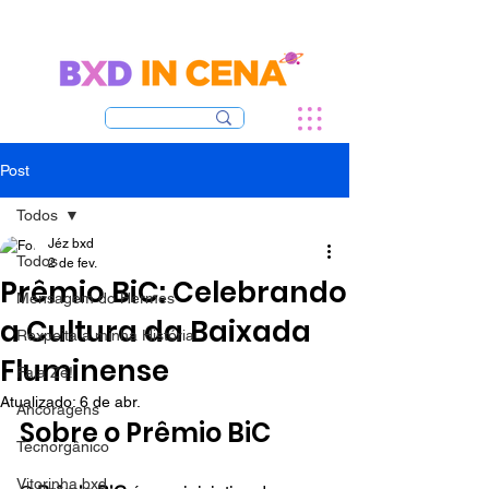
Post
Todos
Jéz bxd
Todos
2 de fev.
Prêmio BiC: Celebrando
Mensagem do Hermes
a Cultura da Baixada
Rexpeita a minha História
Fluminense
Fala Zé!
Atualizado:
6 de abr.
Ancoragens
Sobre o Prêmio BiC
Tecnorgânico
Vitorinha bxd