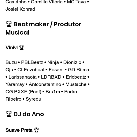
Caxtrinho • Camille Vitória • MC Taya • 
Josiel Konrad
🏆 Beatmaker / Produtor 
Musical
Vinivi
 🏆
Buzu • PBLBeatz • Ninja • Dionizio • 
Oju • CLFezobeat • Fesant • GD Ritma 
• Larissanaota • LDRBXD • Ericbeatz • 
Yaramay • Antconstantino • Mustache • 
CG PXXF (Poof) • Bru1m • Pedro 
Ribeiro • Syredu
🏆 DJ do Ano
Suave Preta
 🏆