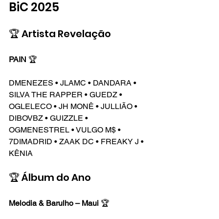
BiC 2025
🏆 Artista Revelação
PAIN
 🏆
DMENEZES • JLAMC • DANDARA • 
SILVA THE RAPPER • GUEDZ • 
OGLELECO • JH MONÊ • JULLIÃO • 
DIBOVBZ • GUIZZLE • 
OGMENESTREL • VULGO M$ • 
7DIMADRID • ZAAK DC • FREAKY J • 
KÊNIA
🏆 Álbum do Ano
Melodia & Barulho – Maui
 🏆