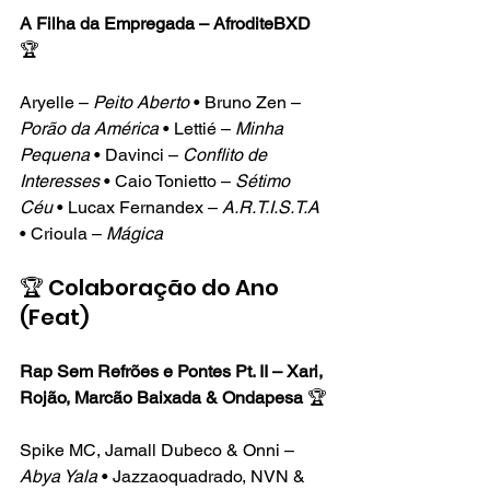
A Filha da Empregada – AfroditeBXD
🏆
Aryelle – 
Peito Aberto
 • Bruno Zen – 
Porão da América
 • Lettié – 
Minha 
Pequena
 • Davinci – 
Conflito de 
Interesses
 • Caio Tonietto – 
Sétimo 
Céu
 • Lucax Fernandex – 
A.R.T.I.S.T.A
• Crioula – 
Mágica
🏆 Colaboração do Ano 
(Feat)
Rap Sem Refrões e Pontes Pt. II – Xari, 
Rojão, Marcão Baixada & Ondapesa
 🏆
Spike MC, Jamall Dubeco & Onni – 
Abya Yala
 • Jazzaoquadrado, NVN & 