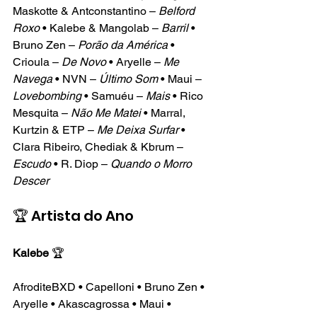
Maskotte & Antconstantino – 
Belford 
Roxo
 • Kalebe & Mangolab – 
Barril
 • 
Bruno Zen – 
Porão da América
 • 
Crioula – 
De Novo
 • Aryelle – 
Me 
Navega
 • NVN – 
Último Som
 • Maui – 
Lovebombing
 • Samuéu – 
Mais
 • Rico 
Mesquita – 
Não Me Matei
 • Marral, 
Kurtzin & ETP – 
Me Deixa Surfar
 • 
Clara Ribeiro, Chediak & Kbrum – 
Escudo
 • R. Diop – 
Quando o Morro 
Descer
🏆 Artista do Ano
Kalebe
 🏆
AfroditeBXD • Capelloni • Bruno Zen • 
Aryelle • Akascagrossa • Maui • 