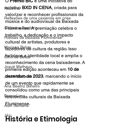
O 
Prêmio BiC
 é uma iniciativa do 
coletivo 
BXD IN CENA
, criada para 
Paulinha
valorizar e reconhecer profissionais da 
Reflexões de uma caxiense em crise
música e do audiovisual da Baixada 
Cultura e Território
Fluminense. A premiação celebra o 
trabalho, a dedicação e o impacto 
Poesias da Baixada Fluminense
cultural de artistas, produtores e 
Mariana Belize
fazedores de cultura da região. Isso 
fortalece a identidade local e amplia o 
Olho de Belize
reconhecimento da cena baixadense. A 
Josué Matheus
primeira edição aconteceu em 
10 de 
dezembro de 2023
, marcando o início 
Josué Matheus
de um evento que rapidamente se 
Ana Beatriz Bilheiro
consolidou como uma das principais 
Bruno Lima
referências culturais da Baixada 
Fluminense.
Alan Santana
Jéz
História e Etimologia