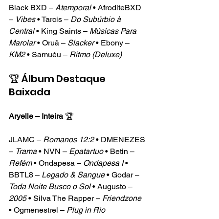
Black BXD – 
Atemporal
 • AfroditeBXD 
– 
Vibes
 • Tarcis – 
Do Subúrbio à 
Central
 • King Saints – 
Músicas Para 
Marolar
 • Oruã – 
Slacker
 • Ebony – 
KM2
 • Samuéu – 
Ritmo (Deluxe)
🏆 Álbum Destaque 
Baixada
Aryelle – Inteira
 🏆
JLAMC – 
Romanos 12:2
 • DMENEZES 
– 
Trama
 • NVN – 
Epatartuo
 • Betin – 
Refém
 • Ondapesa – 
Ondapesa I
 • 
BBTL8 – 
Legado & Sangue
 • Godar – 
Toda Noite Busco o Sol
 • Augusto – 
2005
 • Silva The Rapper – 
Friendzone
• Ogmenestrel – 
Plug in Rio