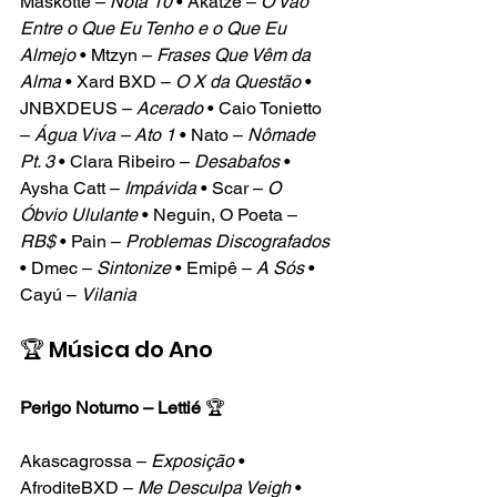
Maskotte – 
Nota 10
 • Akatze – 
O Vão 
Entre o Que Eu Tenho e o Que Eu 
Almejo
 • Mtzyn – 
Frases Que Vêm da 
Alma
 • Xard BXD – 
O X da Questão
 • 
JNBXDEUS – 
Acerado
 • Caio Tonietto 
– 
Água Viva – Ato 1
 • Nato – 
Nômade 
Pt. 3
 • Clara Ribeiro – 
Desabafos
 • 
Aysha Catt – 
Impávida
 • Scar – 
O 
Óbvio Ululante
 • Neguin, O Poeta – 
RB$
 • Pain – 
Problemas Discografados
• Dmec – 
Sintonize
 • Emipê – 
A Sós
 • 
Cayú – 
Vilania
🏆 Música do Ano
Perigo Noturno – Lettié
 🏆
Akascagrossa – 
Exposição
 • 
AfroditeBXD – 
Me Desculpa Veigh
 • 