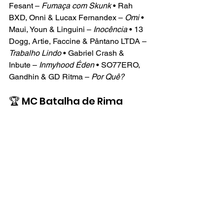
Fesant – 
Fumaça com Skunk
 • Rah 
BXD, Onni & Lucax Fernandex – 
Omi
 • 
Maui, Youn & Linguini – 
Inocência
 • 13 
Dogg, Artie, Faccine & Pântano LTDA – 
Trabalho Lindo
 • Gabriel Crash & 
Inbute – 
Inmyhood Éden
 • SO77ERO, 
Gandhin & GD Ritma – 
Por Quê?
🏆 MC Batalha de Rima
Zeca Passarin
 🏆
Magali BXD • RDX • Jovem RD • 
Braga BXD • Sereia BXD • LH BXD • 
Rast • Silent • WL
🏆 Filme do Ano