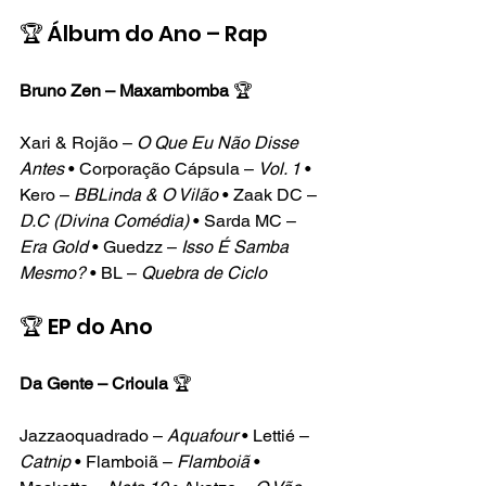
🏆 Álbum do Ano – Rap
Bruno Zen – Maxambomba
 🏆
Xari & Rojão – 
O Que Eu Não Disse 
Antes
 • Corporação Cápsula – 
Vol. 1
 • 
Kero – 
BBLinda & O Vilão
 • Zaak DC – 
D.C (Divina Comédia)
 • Sarda MC – 
Era Gold
 • Guedzz – 
Isso É Samba 
Mesmo?
 • BL – 
Quebra de Ciclo
🏆 EP do Ano
Da Gente – Crioula
 🏆
Jazzaoquadrado – 
Aquafour
 • Lettié – 
Catnip
 • Flamboiã – 
Flamboiã
 • 