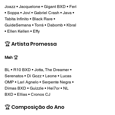
Joazz • Jacquelone • Gigant BXD • Feri 
• Soppa • Joví • Gabriel Crash • Java • 
Tabita Infinito • Black Rare • 
GuideSemana • Torrá • Dabomb • Kbral 
• Ellen Kellen • Effy
🏆 Artista Promessa
Mah
 🏆
BL • R10 BXD • Jotta, The Dreamer • 
Serenatos • Di Gozz • Leone • Lucas 
OMP • Lari Agnelo • Serpente Negra • 
Dimas BXD • Guizzle • Hei7or • NL 
BXD • Ellias • Cronos CJ
🏆 Composição do Ano